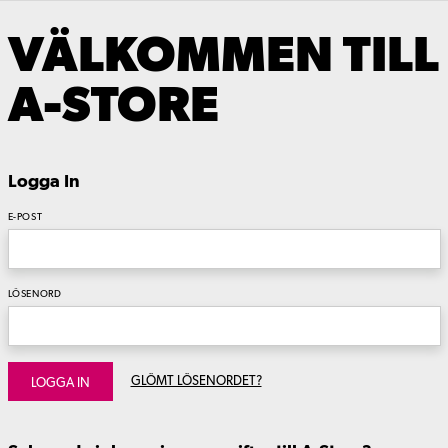
VÄLKOMMEN TILL
A-STORE
Logga In
E-POST
LÖSENORD
GLÖMT LÖSENORDET?
LOGGA IN