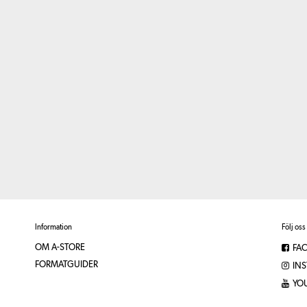
Information
Följ oss
OM A-STORE
FA
FORMATGUIDER
IN
YO