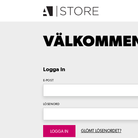
VÄLKOMMEN 
Logga In
E-POST
LÖSENORD
GLÖMT LÖSENORDET?
LOGGA IN