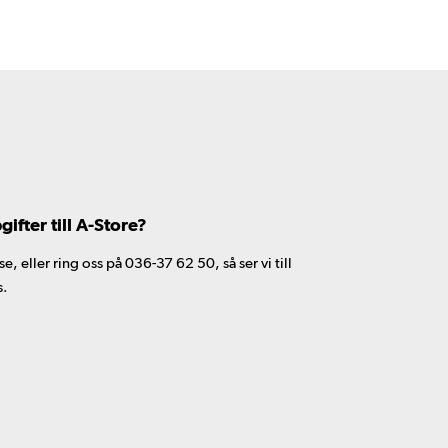
fter till A-Store?
 eller ring oss på 036-37 62 50, så ser vi till
s.