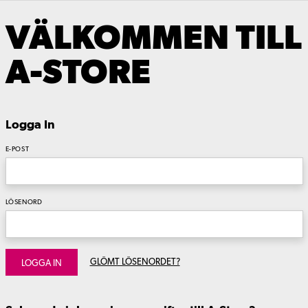
VÄLKOMMEN TILL
A-STORE
Logga In
E-POST
LÖSENORD
GLÖMT LÖSENORDET?
LOGGA IN