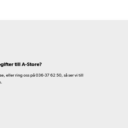
fter till A-Store?
 eller ring oss på 036-37 62 50, så ser vi till
s.