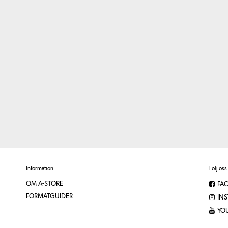
Information
Följ oss
OM A-STORE
FA
FORMATGUIDER
IN
YO