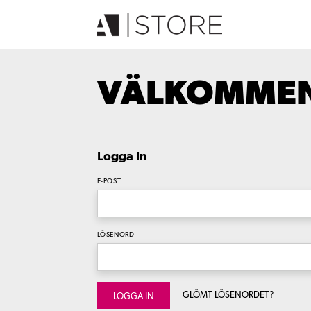
VÄLKOMMEN 
Logga In
E-POST
LÖSENORD
GLÖMT LÖSENORDET?
LOGGA IN