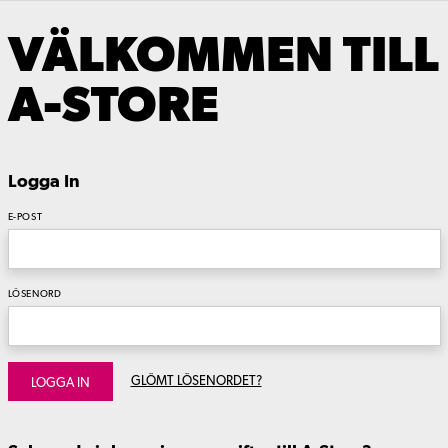
VÄLKOMMEN TILL
A-STORE
Logga In
E-POST
LÖSENORD
GLÖMT LÖSENORDET?
LOGGA IN