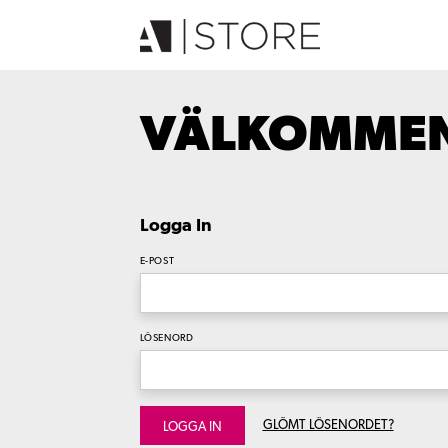
VÄLKOMMEN 
Logga In
E-POST
LÖSENORD
GLÖMT LÖSENORDET?
LOGGA IN