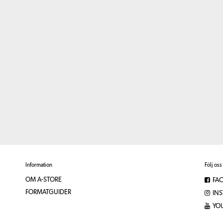
Information
Följ oss
OM A-STORE
FA
FORMATGUIDER
IN
YO