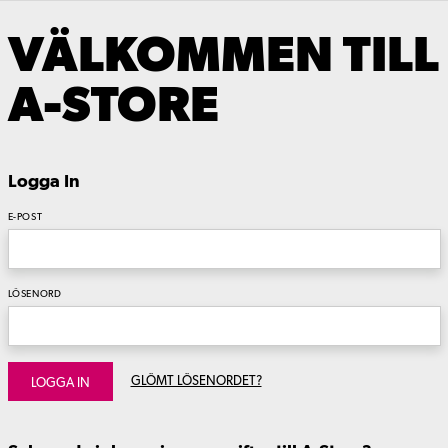
VÄLKOMMEN TILL
A-STORE
Logga In
E-POST
LÖSENORD
GLÖMT LÖSENORDET?
LOGGA IN