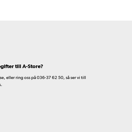
fter till A-Store?
 eller ring oss på 036-37 62 50, så ser vi till
s.