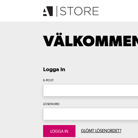
VÄLKOMMEN 
Logga In
E-POST
LÖSENORD
GLÖMT LÖSENORDET?
LOGGA IN