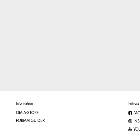
Information
Följ oss
OM A-STORE
FA
FORMATGUIDER
IN
YO