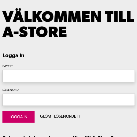
VÄLKOMMEN TILL
A-STORE
Logga In
E-POST
LÖSENORD
GLÖMT LÖSENORDET?
LOGGA IN