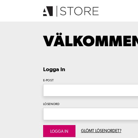
VÄLKOMMEN 
Logga In
E-POST
LÖSENORD
GLÖMT LÖSENORDET?
LOGGA IN