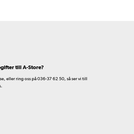
fter till A-Store?
 eller ring oss på 036-37 62 50, så ser vi till
s.