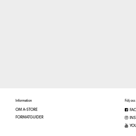
Information
Följ oss
OM A-STORE
FA
FORMATGUIDER
IN
YO