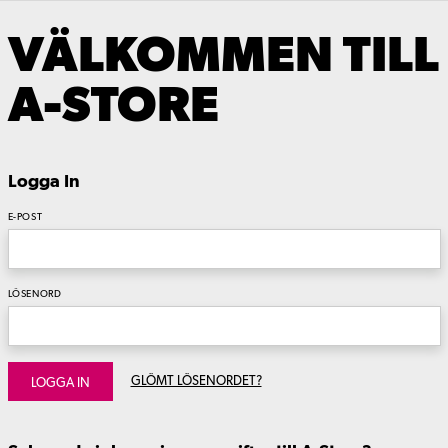
VÄLKOMMEN TILL
A-STORE
Logga In
E-POST
LÖSENORD
GLÖMT LÖSENORDET?
LOGGA IN