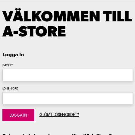
VÄLKOMMEN TILL
A-STORE
Logga In
E-POST
LÖSENORD
GLÖMT LÖSENORDET?
LOGGA IN