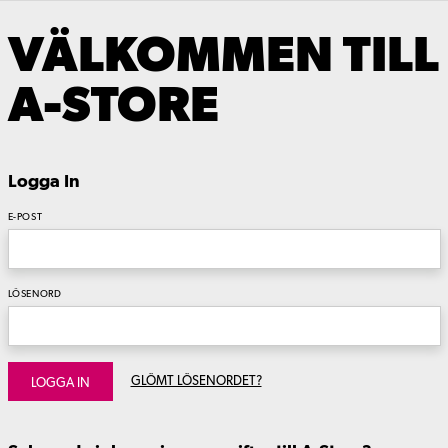
VÄLKOMMEN TILL
A-STORE
Logga In
E-POST
LÖSENORD
GLÖMT LÖSENORDET?
LOGGA IN