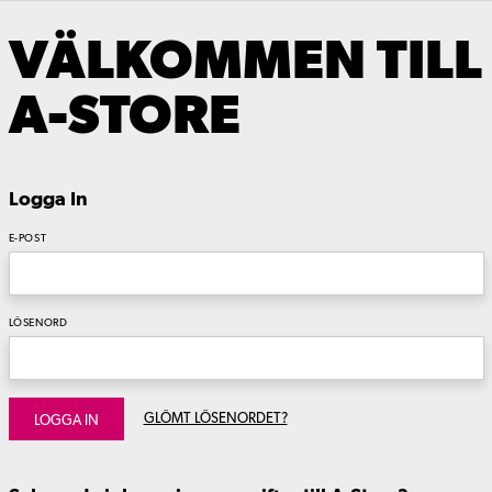
VÄLKOMMEN TILL
A-STORE
Logga In
E-POST
LÖSENORD
GLÖMT LÖSENORDET?
LOGGA IN