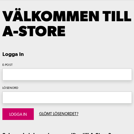
VÄLKOMMEN TILL
A-STORE
Logga In
E-POST
LÖSENORD
GLÖMT LÖSENORDET?
LOGGA IN