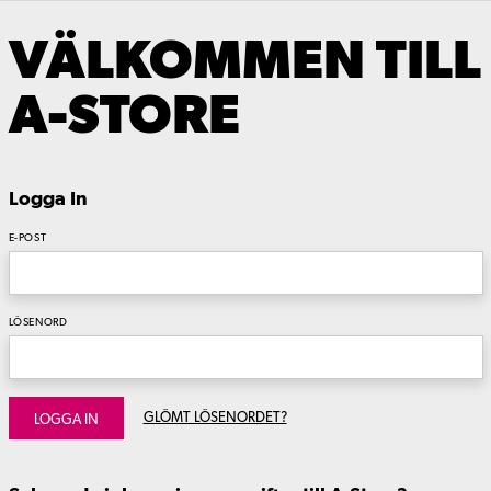
VÄLKOMMEN TILL
A-STORE
Logga In
E-POST
LÖSENORD
GLÖMT LÖSENORDET?
LOGGA IN