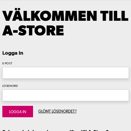
VÄLKOMMEN TILL
A-STORE
Logga In
E-POST
LÖSENORD
GLÖMT LÖSENORDET?
LOGGA IN