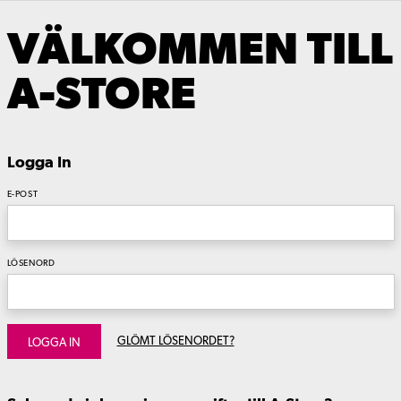
VÄLKOMMEN TILL
A-STORE
Logga In
E-POST
LÖSENORD
GLÖMT LÖSENORDET?
LOGGA IN