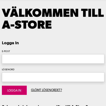
VÄLKOMMEN TILL
A-STORE
Logga In
E-POST
LÖSENORD
GLÖMT LÖSENORDET?
LOGGA IN