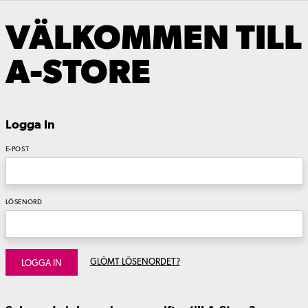
VÄLKOMMEN TILL
A-STORE
Logga In
E-POST
LÖSENORD
GLÖMT LÖSENORDET?
LOGGA IN