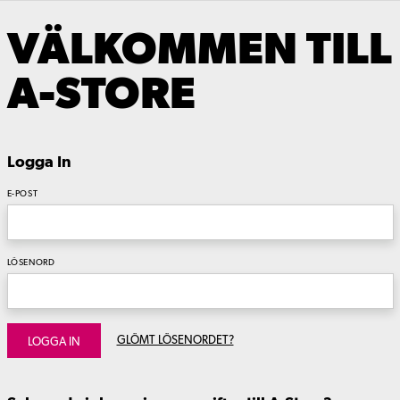
VÄLKOMMEN TILL
A-STORE
Logga In
E-POST
LÖSENORD
GLÖMT LÖSENORDET?
LOGGA IN