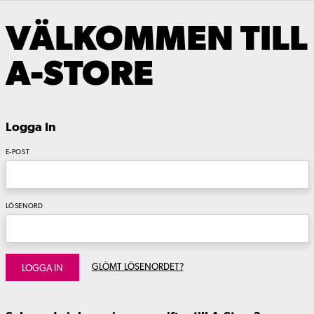
VÄLKOMMEN TILL
A-STORE
Logga In
E-POST
LÖSENORD
GLÖMT LÖSENORDET?
LOGGA IN