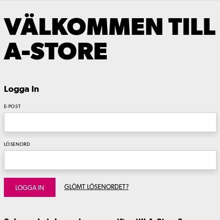
VÄLKOMMEN TILL
A-STORE
Logga In
E-POST
LÖSENORD
GLÖMT LÖSENORDET?
LOGGA IN