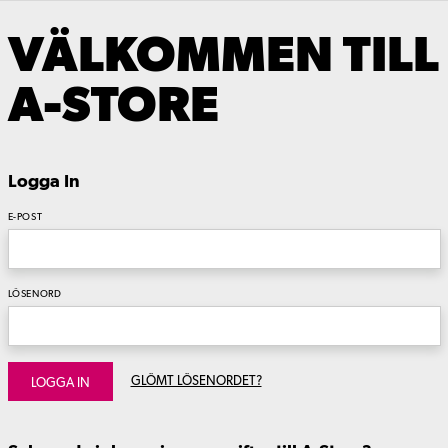
VÄLKOMMEN TILL
A-STORE
Logga In
E-POST
LÖSENORD
GLÖMT LÖSENORDET?
LOGGA IN