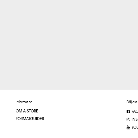
Information
Följ oss
OM A-STORE
FA
FORMATGUIDER
IN
YO