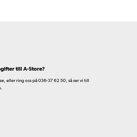
fter till A-Store?
 eller ring oss på 036-37 62 50, så ser vi till
s.