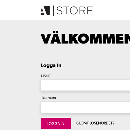
VÄLKOMMEN 
Logga In
E-POST
LÖSENORD
GLÖMT LÖSENORDET?
LOGGA IN