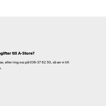
fter till A-Store?
 eller ring oss på 036-37 62 50, så ser vi till
s.