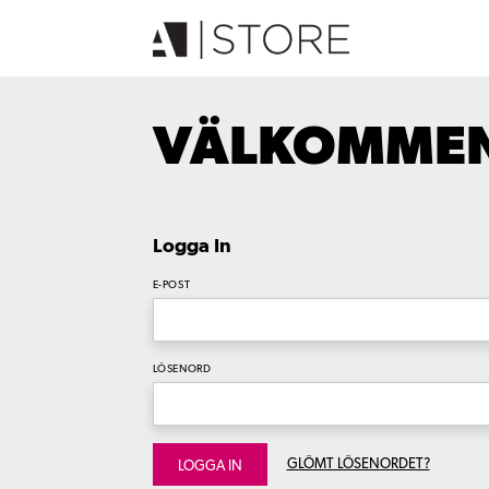
VÄLKOMMEN 
Logga In
E-POST
LÖSENORD
GLÖMT LÖSENORDET?
LOGGA IN