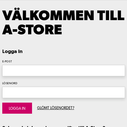
VÄLKOMMEN TILL
A-STORE
Logga In
E-POST
LÖSENORD
GLÖMT LÖSENORDET?
LOGGA IN