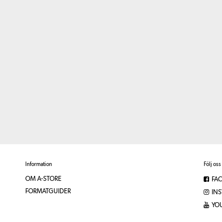
Information
Följ oss
OM A-STORE
FA
FORMATGUIDER
IN
YO