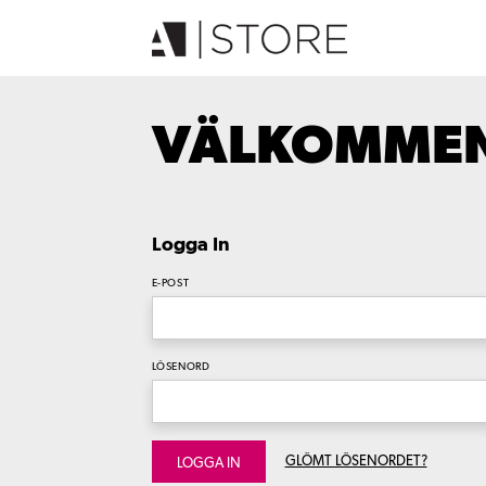
VÄLKOMMEN 
Logga In
E-POST
LÖSENORD
GLÖMT LÖSENORDET?
LOGGA IN