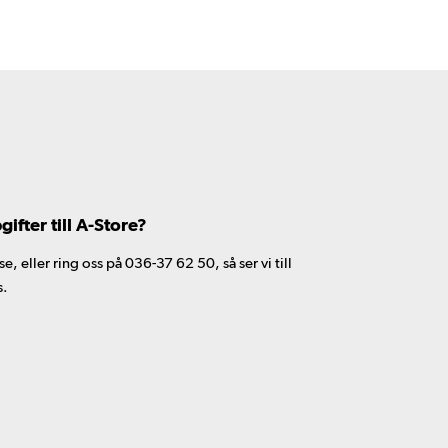
fter till A-Store?
 eller ring oss på 036-37 62 50, så ser vi till
s.