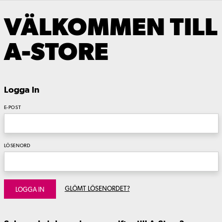
VÄLKOMMEN TILL
A-STORE
Logga In
E-POST
LÖSENORD
GLÖMT LÖSENORDET?
LOGGA IN