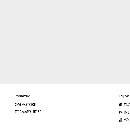
Information
Följ oss
OM A-STORE
FA
FORMATGUIDER
IN
YO