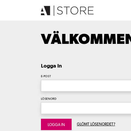
VÄLKOMMEN 
Logga In
E-POST
LÖSENORD
GLÖMT LÖSENORDET?
LOGGA IN