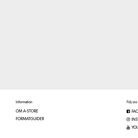
Information
Följ oss
OM A-STORE
FA
FORMATGUIDER
IN
YO