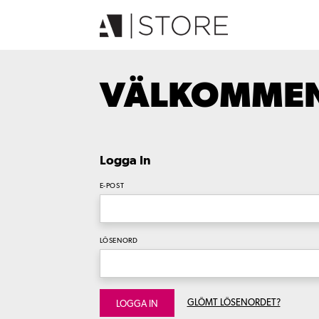
VÄLKOMMEN 
Logga In
E-POST
LÖSENORD
GLÖMT LÖSENORDET?
LOGGA IN