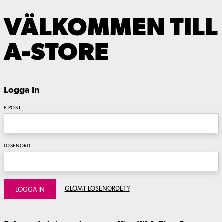
VÄLKOMMEN TILL
A-STORE
Logga In
E-POST
LÖSENORD
GLÖMT LÖSENORDET?
LOGGA IN