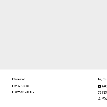
Information
Följ oss
OM A-STORE
FA
FORMATGUIDER
IN
YO