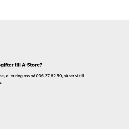
fter till A-Store?
 eller ring oss på 036-37 62 50, så ser vi till
s.