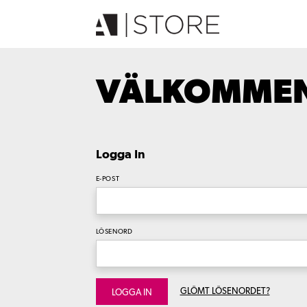
VÄLKOMMEN 
Logga In
E-POST
LÖSENORD
GLÖMT LÖSENORDET?
LOGGA IN