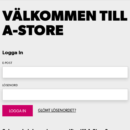
VÄLKOMMEN TILL
A-STORE
Logga In
E-POST
LÖSENORD
GLÖMT LÖSENORDET?
LOGGA IN