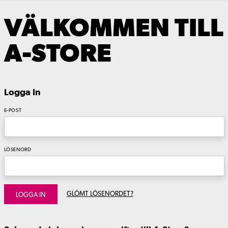
VÄLKOMMEN TILL
A-STORE
Logga In
E-POST
LÖSENORD
GLÖMT LÖSENORDET?
LOGGA IN