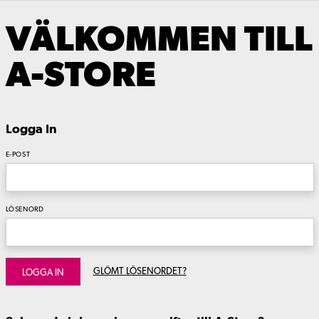
VÄLKOMMEN TILL
A-STORE
Logga In
E-POST
LÖSENORD
GLÖMT LÖSENORDET?
LOGGA IN