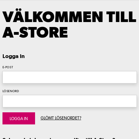
VÄLKOMMEN TILL
A-STORE
Logga In
E-POST
LÖSENORD
GLÖMT LÖSENORDET?
LOGGA IN