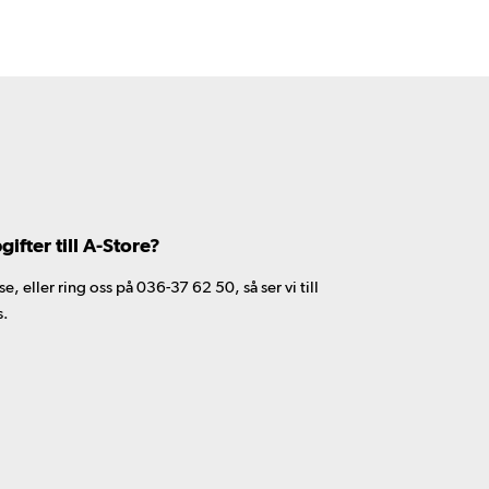
fter till A-Store?
 eller ring oss på 036-37 62 50, så ser vi till
s.