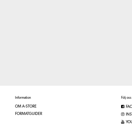
Information
Följ oss
OM A-STORE
FA
FORMATGUIDER
IN
YO