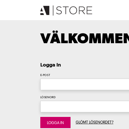
VÄLKOMMEN 
Logga In
E-POST
LÖSENORD
GLÖMT LÖSENORDET?
LOGGA IN