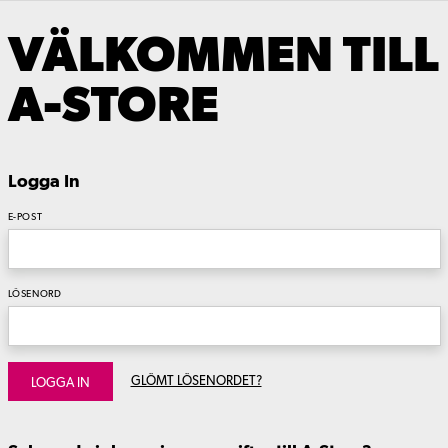
VÄLKOMMEN TILL
A-STORE
Logga In
E-POST
LÖSENORD
GLÖMT LÖSENORDET?
LOGGA IN