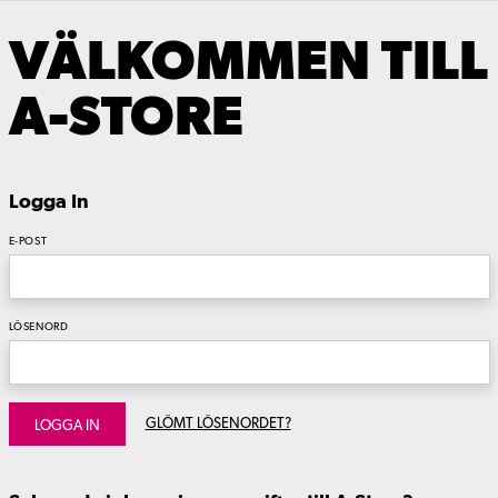
VÄLKOMMEN TILL
A-STORE
Logga In
E-POST
LÖSENORD
GLÖMT LÖSENORDET?
LOGGA IN