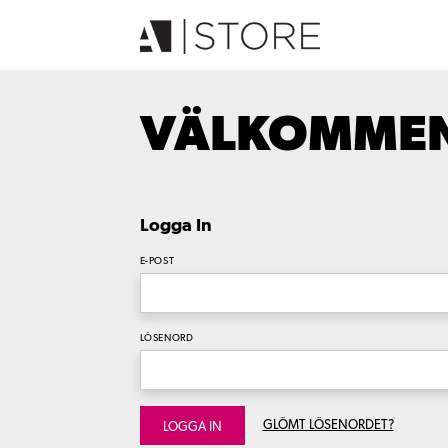
VÄLKOMMEN 
Logga In
E-POST
LÖSENORD
GLÖMT LÖSENORDET?
LOGGA IN