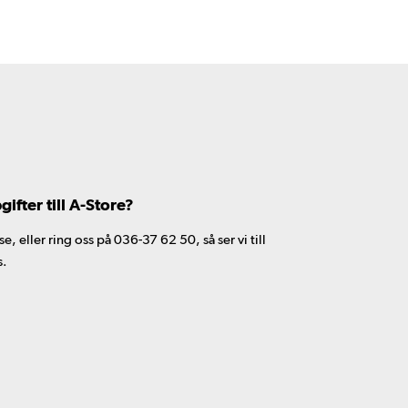
fter till A-Store?
 eller ring oss på 036-37 62 50, så ser vi till
s.