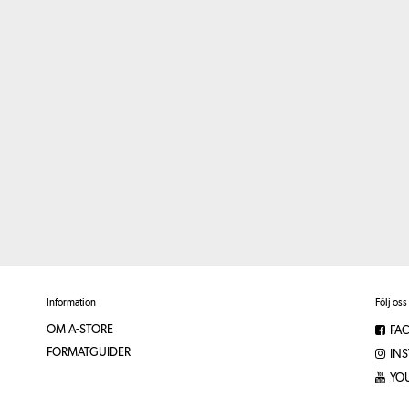
Information
Följ oss
OM A-STORE
FA
FORMATGUIDER
IN
YO