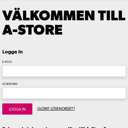
VÄLKOMMEN TILL
A-STORE
Logga In
E-POST
LÖSENORD
GLÖMT LÖSENORDET?
LOGGA IN