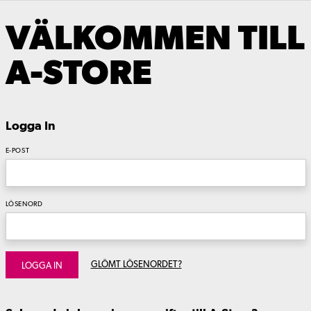
VÄLKOMMEN TILL
A-STORE
Logga In
E-POST
LÖSENORD
GLÖMT LÖSENORDET?
LOGGA IN