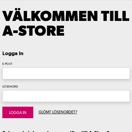
VÄLKOMMEN TILL
A-STORE
Logga In
E-POST
LÖSENORD
GLÖMT LÖSENORDET?
LOGGA IN