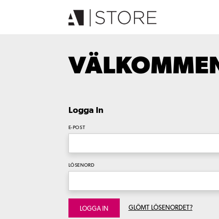
VÄLKOMMEN 
Logga In
E-POST
LÖSENORD
GLÖMT LÖSENORDET?
LOGGA IN