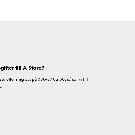
fter till A-Store?
 eller ring oss på 036-37 62 50, så ser vi till
s.