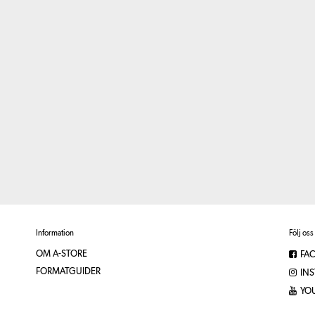
Information
Följ oss
OM A-STORE
FA
FORMATGUIDER
IN
YO