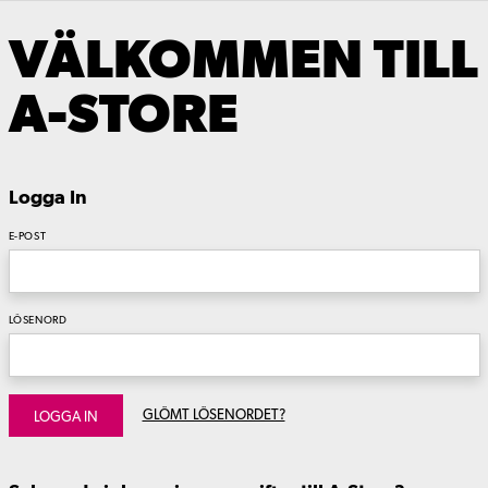
VÄLKOMMEN TILL
A-STORE
Logga In
E-POST
LÖSENORD
GLÖMT LÖSENORDET?
LOGGA IN