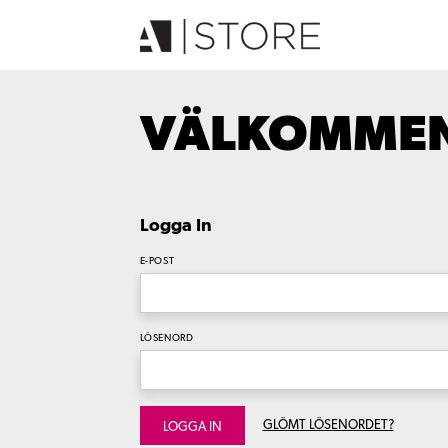
VÄLKOMMEN 
Logga In
E-POST
LÖSENORD
GLÖMT LÖSENORDET?
LOGGA IN