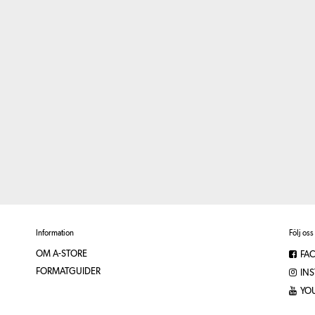
Information
Följ oss
OM A-STORE
FA
FORMATGUIDER
IN
YO