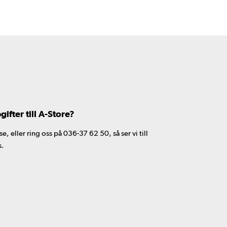
fter till A-Store?
 eller ring oss på 036-37 62 50, så ser vi till
s.