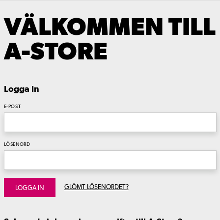
VÄLKOMMEN TILL
A-STORE
Logga In
E-POST
LÖSENORD
GLÖMT LÖSENORDET?
LOGGA IN