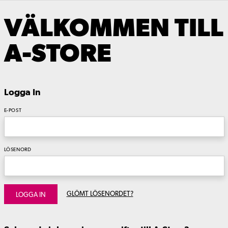
VÄLKOMMEN TILL
A-STORE
Logga In
E-POST
LÖSENORD
GLÖMT LÖSENORDET?
LOGGA IN