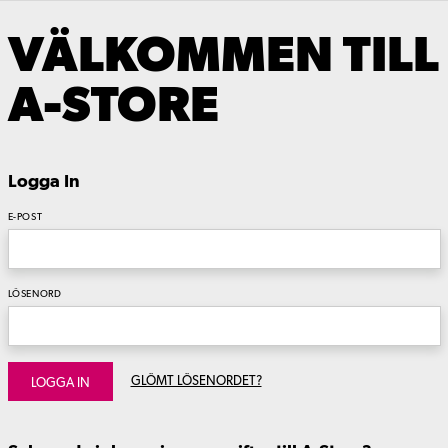
VÄLKOMMEN TILL
A-STORE
Logga In
E-POST
LÖSENORD
GLÖMT LÖSENORDET?
LOGGA IN